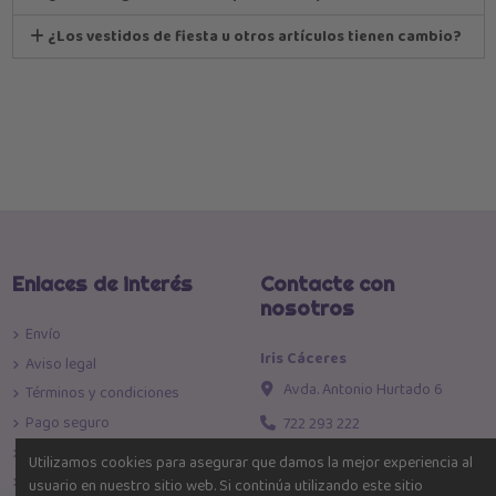
¿Los vestidos de fiesta u otros artículos tienen cambio?
Enlaces de interés
Contacte con
nosotros
Envío
Iris Cáceres
Aviso legal
Avda. Antonio Hurtado 6
Términos y condiciones
Pago seguro
722 293 222
Política de devoluciones
info@iriscaceres.com
Utilizamos cookies para asegurar que damos la mejor experiencia al
Política de Privacidad
usuario en nuestro sitio web. Si continúa utilizando este sitio
Toda la moda al mejor precio!