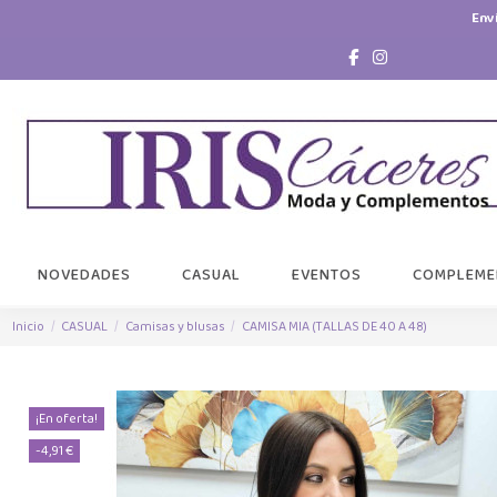
Env
NOVEDADES
CASUAL
EVENTOS
COMPLEME
Inicio
CASUAL
Camisas y blusas
CAMISA MIA (TALLAS DE 40 A 48)
¡En oferta!
-4,91 €