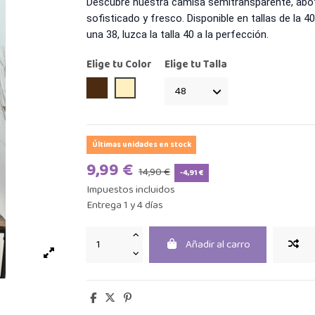
Descubre nuestra camisa semitransparente, aboto
sofisticado y fresco. Disponible en tallas de la 4
una 38, luzca la talla 40 a la perfección.
Elige tu Color
Elige tu Talla
Marrón
Beige
Últimas unidades en stock
9,99 €
14,90 €
-4,91 €
Impuestos incluidos
Entrega 1 y 4 días
Añadir al carro