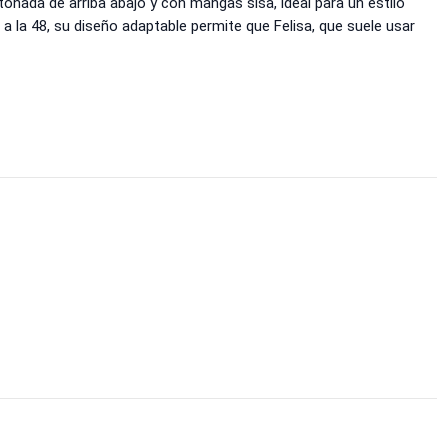
nada de arriba abajo y con mangas sisa, ideal para un estilo
0 a la 48, su diseño adaptable permite que Felisa, que suele usar