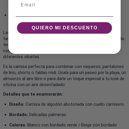
Email
luminoso.
Beige con bordado en rosa:
Para un estilo más cálido y
romántico.
QUIERO MI DESCUENTO
Las
mangas largas con puño abotonado
permiten llevarla
tanto estirada como remangada, adaptándose a tu estilo y a la
temperatura. Su corte ligeramente holgado garantiza una
comodidad excepcional y una caída fluida que se adapta a
diferentes siluetas.
Es la camisa perfecta para combinar con vaqueros, pantalones
de lino, shorts o faldas midi. Úsala para un paseo por la playa, un
almuerzo al aire libre o para darle un toque especial a tu look de
oficina con un aire desenfadado.
Detalles que te enamorarán:
Diseño:
Camisa de algodón abotonada con cuello camisero.
Bordado:
Delicadas palmeras.
Colores:
Blanco con bordado verde / Beige con bordado