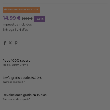
Últimas unidades en stock
14,99 €
21,90 €
-6,91 €
Impuestos incluidos
Entrega 1 y 4 días
Pago 100% seguro
Tarjeta, Bizum y PayPal
Envío gratis desde 29,90 €
Entrega en 24/48 h
Devoluciones gratis en 15 días
Te enviamos la etiqueta*