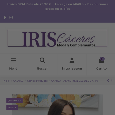
Envíos GRATIS desde 29,90 € · Entrega en 24/48 h · Devoluciones
gratis en 15 días
0
Menú
Buscar
Iniciar sesión
Carrito
Inicio
CASUAL
Camisas y blusas
CAMISA PALMAR (TALLAS DE 36 A 44)
¡En oferta!
-6,91 €