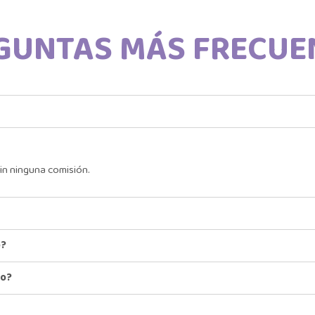
GUNTAS MÁS FRECUE
in ninguna comisión.
o?
io?