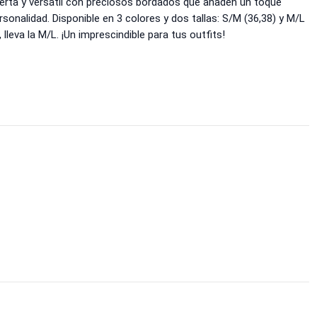
erta y versátil con preciosos bordados que añaden un toque
rsonalidad. Disponible en 3 colores y dos tallas: S/M (36,38) y M/L
 lleva la M/L. ¡Un imprescindible para tus outfits!