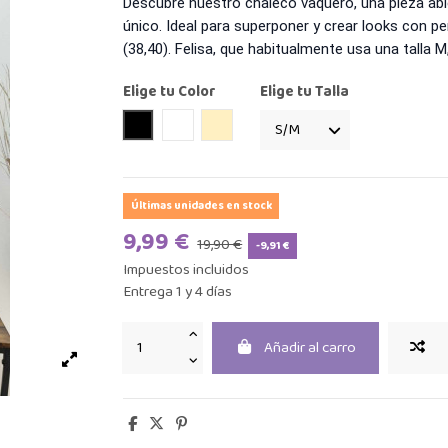
Descubre nuestro chaleco vaquero, una pieza abi
único. Ideal para superponer y crear looks con pe
(38,40). Felisa, que habitualmente usa una talla M,
Elige tu Color
Elige tu Talla
Negro
Blanco
Beige
Últimas unidades en stock
9,99 €
19,90 €
-9,91 €
Impuestos incluidos
Entrega 1 y 4 días
Añadir al carro