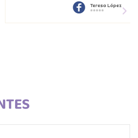
Teresa López
⭐⭐⭐⭐⭐
NTES