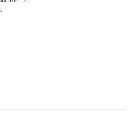
taforma de 2 cm.
l.