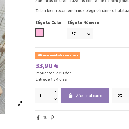
Sandalias de tiras cruzadas con tacón de 8cm y pla
Tallan bien, recomendamos elegir el número habitua
Elige tu Color
Elige tu Número
Rosa Palo
Últimas unidades en stock
33,90 €
Impuestos incluidos
Entrega 1 y 4 días
Añadir al carro