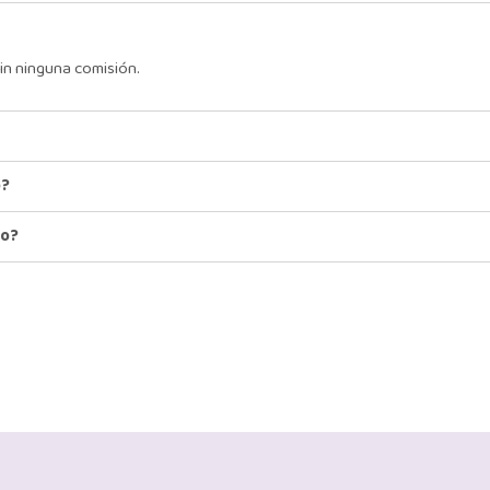
in ninguna comisión.
o?
io?