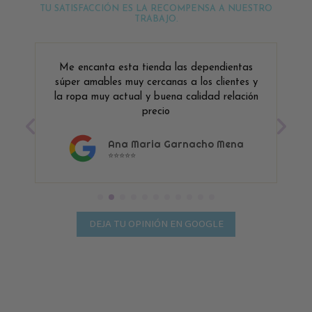
TU SATISFACCIÓN ES LA RECOMPENSA A NUESTRO
TRABAJO.
Me encanta esta tienda las dependientas
súper amables muy cercanas a los clientes y
la ropa muy actual y buena calidad relación
precio
Ana Maria Garnacho Mena
⭐⭐⭐⭐⭐
DEJA TU OPINIÓN EN GOOGLE