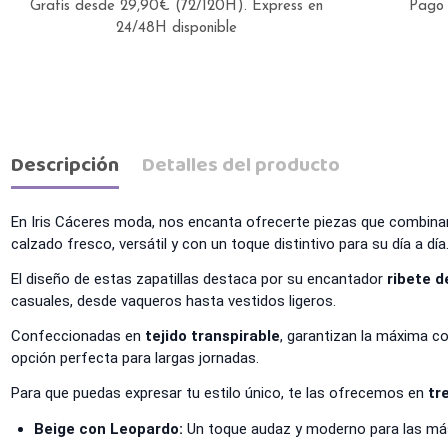
Gratis desde 29,90€ (72/120H).
Express en
Pago 
24/48H disponible
Descripción
Detalles del producto
En Iris Cáceres moda, nos encanta ofrecerte piezas que combinan 
calzado fresco, versátil y con un toque distintivo para su día a día
El diseño de estas zapatillas destaca por su encantador
ribete d
casuales, desde vaqueros hasta vestidos ligeros.
Confeccionadas en
tejido transpirable
, garantizan la máxima co
opción perfecta para largas jornadas.
Para que puedas expresar tu estilo único, te las ofrecemos en
tr
Beige con Leopardo:
Un toque audaz y moderno para las más