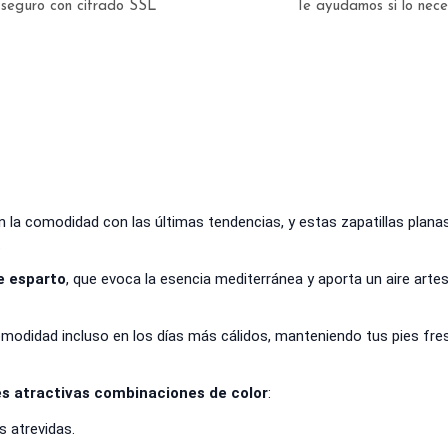
seguro con cifrado SSL
Te ayudamos si lo nec
la comodidad con las últimas tendencias, y estas zapatillas planas
.
e esparto
, que evoca la esencia mediterránea y aporta un aire arte
modidad incluso en los días más cálidos, manteniendo tus pies fresc
es atractivas combinaciones de color
:
 atrevidas.