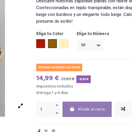
Descubre nuestras zapatillas planas con ribete 
Confeccionadas en tejido transpirable, están dis
beige con burdeos y un elegante todo beige. Calza
presume de estilo!
Elige tu Color
Elige tu Número
Burdeos
Camel
Beige
Últimas unidades en stock
14,99 €
23,90 €
-8,91 €
Impuestos incluidos
Entrega 1 y 4 días
Añadir al carro