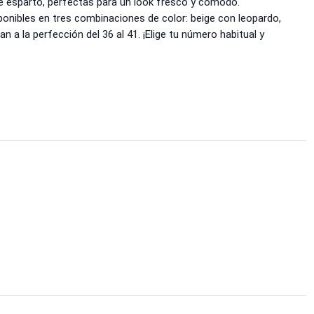
de esparto, perfectas para un look fresco y cómodo.
ponibles en tres combinaciones de color: beige con leopardo,
n a la perfección del 36 al 41. ¡Elige tu número habitual y