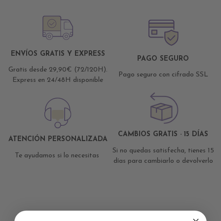
ENVÍOS GRATIS Y EXPRESS
PAGO SEGURO
Gratis desde 29,90€ (72/120H).
Pago seguro con cifrado SSL
Express en 24/48H disponible
CAMBIOS GRATIS · 15 DÍAS
ATENCIÓN PERSONALIZADA
Si no quedas satisfecha, tienes 15
Te ayudamos si lo necesitas
días para cambiarlo o devolverlo