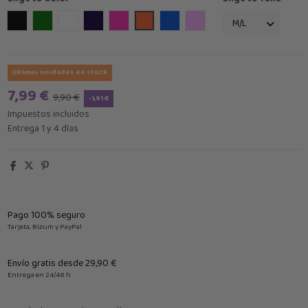
Negro
Verde
Blanco
Azul Marino
Fucsia
naranja
Azul Klein
Lila Claro
Últimas unidades en stock
7,99 €
9,90 €
-1,91 €
Impuestos incluidos
Entrega 1 y 4 días
Pago 100% seguro
Tarjeta, Bizum y PayPal
Envío gratis desde 29,90 €
Entrega en 24/48 h