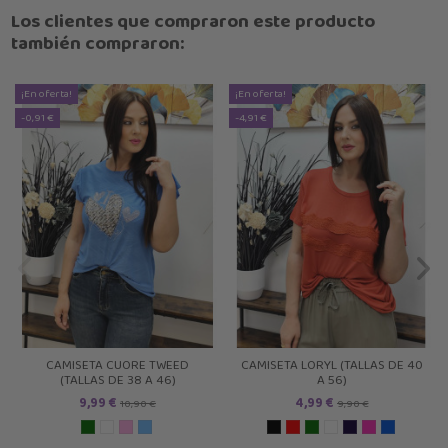
Los clientes que compraron este producto
también compraron:
¡En oferta!
¡En oferta!
-0,91 €
-4,91 €
CAMISETA CUORE TWEED
CAMISETA LORYL (TALLAS DE 40
(TALLAS DE 38 A 46)
A 56)
9,99 €
4,99 €
10,90 €
9,90 €