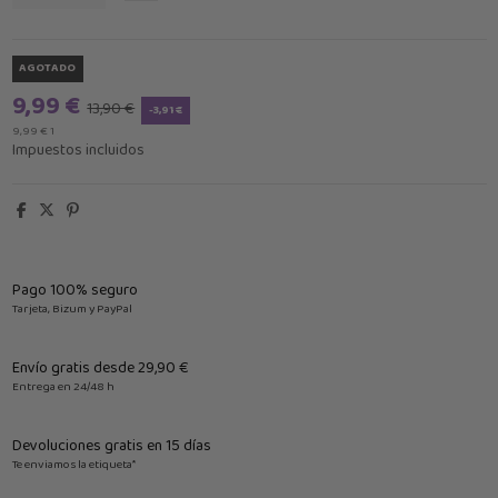
AGOTADO
9,99 €
13,90 €
-3,91 €
9,99 € 1
Impuestos incluidos
Pago 100% seguro
Tarjeta, Bizum y PayPal
Envío gratis desde 29,90 €
Entrega en 24/48 h
Devoluciones gratis en 15 días
Te enviamos la etiqueta*