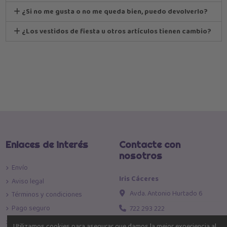
¿Si no me gusta o no me queda bien, puedo devolverlo?
¿Los vestidos de fiesta u otros artículos tienen cambio?
Enlaces de interés
Contacte con
nosotros
Envío
Iris Cáceres
Aviso legal
Avda. Antonio Hurtado 6
Términos y condiciones
Pago seguro
722 293 222
Política de devoluciones
info@iriscaceres.com
Utilizamos cookies para asegurar que damos la mejor experiencia al