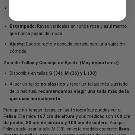
Tejido:
Tela fresca y ligera
sin elasticidad
, ideal para
mantener la forma y la elegancia.
Estampado:
Rayas verticales en tonos rosa y azul marino
que nunca pasan de moda.
Ajuste:
Escote recto y espalda cerrada para una sujeción
cómoda.
Guía de Tallas y Consejo de Ajuste (Muy importante):
Disponible en tallas
S (34), M (36) y L (38)
.
Al ser un tejido
no elástico
y tener un tallaje más ajustado
de lo habitual,
recomendamos elegir una talla más de la
que uses normalmente
.
Para que no tengas dudas, en las fotografías puedes ver a
Felisa
. Ella mide
167 cm de altura
y sus medidas son
100 cm
de pecho, 80 cm de cintura y 103 cm de cadera
. Aunque
Felisa suele usar la talla M (38), en este modelo concreto
lleva