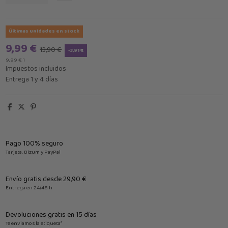
Últimas unidades en stock
9,99 €
13,90 €
-3,91 €
9,99 € 1
Impuestos incluidos
Entrega 1 y 4 días
Pago 100% seguro
Tarjeta, Bizum y PayPal
Envío gratis desde 29,90 €
Entrega en 24/48 h
Devoluciones gratis en 15 días
Te enviamos la etiqueta*