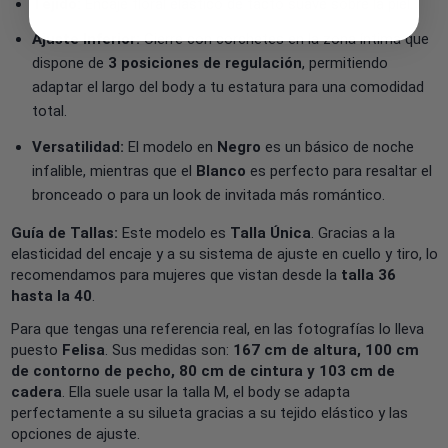
Tejido:
Encaje floral elástico de tacto suave sobre la piel.
Ajuste Inferior:
Cierre con corchetes en la zona íntima que
dispone de
3 posiciones de regulación
, permitiendo
adaptar el largo del body a tu estatura para una comodidad
total.
Versatilidad:
El modelo en
Negro
es un básico de noche
infalible, mientras que el
Blanco
es perfecto para resaltar el
bronceado o para un look de invitada más romántico.
Guía de Tallas:
Este modelo es
Talla Única
. Gracias a la
elasticidad del encaje y a su sistema de ajuste en cuello y tiro, lo
recomendamos para mujeres que vistan desde la
talla 36
hasta la 40
.
Para que tengas una referencia real, en las fotografías lo lleva
puesto
Felisa
. Sus medidas son:
167 cm de altura, 100 cm
de contorno de pecho, 80 cm de cintura y 103 cm de
cadera
. Ella suele usar la talla M, el body se adapta
perfectamente a su silueta gracias a su tejido elástico y las
opciones de ajuste.