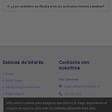
¿Los vestidos de fiesta u otros artículos tienen cambio?
Enlaces de interés
Contacte con
nosotros
Envío
Iris Cáceres
Aviso legal
Avda. Antonio Hurtado 6
Términos y condiciones
Pago seguro
722 293 222
Política de devoluciones
info@iriscaceres.com
Utilizamos cookies para asegurar que damos la mejor experiencia al
Política de Privacidad
usuario en nuestro sitio web. Si continúa utilizando este sitio
Toda la moda al mejor precio!