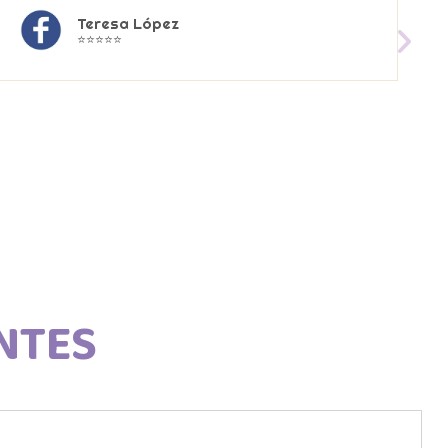
Teresa López
⭐⭐⭐⭐⭐
NTES