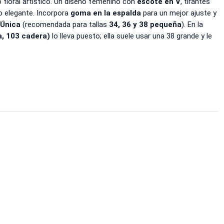
floral artístico. Un diseño femenino con
escote en V
, tirantes
o elegante. Incorpora
goma en la espalda
para un mejor ajuste y
 Única
(recomendada para tallas
34, 36 y 38 pequeña
). En la
a, 103 cadera)
lo lleva puesto; ella suele usar una 38 grande y le
A