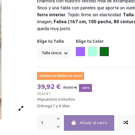
Enamora con nuestro vestido midi de estampado 
finos y una falda con paneles que aporta un vuel
forro interior
. Tejido firme sin elasticidad.
Talla
imagen,
Felisa (167 cm, 100 pecho, 80 cintur
queda muy justo.
Elige tu Talla
Elige tu Color
MORADO
VERDE AGUA
VERDE BOTELL
Últimas unidades en stock
39,92 €
49,90 €
-20%
39,92 € 1
Impuestos incluidos
Entrega 1 y 4 días
Añadir al carro