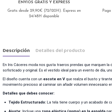
ENVÍOS GRATIS Y EXPRESS
Gratis desde 29,90€ (72/120H).
Express en
Pago 
24/48H disponible
Descripción
Detalles del producto
En Iris Cáceres moda nos gusta traeros prendas que marquen la d
sofisticado y original. Es el vestido ideal para un evento de día
El diseño cuenta con un
escote en V
que realza el busto y tirant
movimiento precioso al caminar sin añadir volumen innecesario en
Detalles que debes conocer:
Tejido Estructurado:
La tela tiene cuerpo y un acabado de c
Ajuste:
Incluye una
zona elástica (goma) en la espalda
para