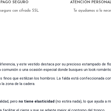
PAGO SEGURO
ATENCIÓN PERSONAL
seguro con cifrado SSL
Te ayudamos si lo nec
iferencia, y este vestido destaca por su precioso estampado de fl
, una comunión o una ocasión especial donde busques un look romántic
es finos que estilizan los hombros. La falda está confeccionada con
 la zona de la cadera.
alidad, pero
no tiene elasticidad
(no estira nada), lo que ayuda a m
 facilitar el cierre y que se adapte mejor al contorno del tronco.