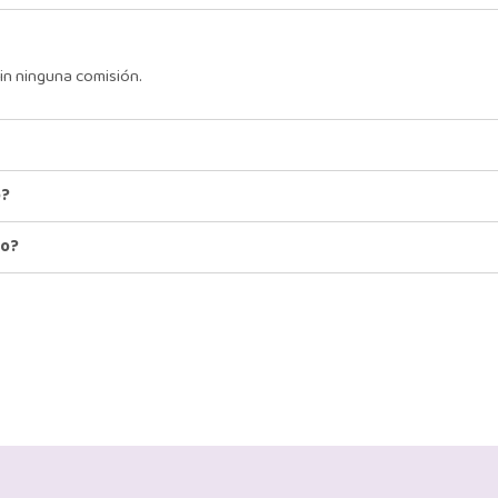
in ninguna comisión.
o?
io?