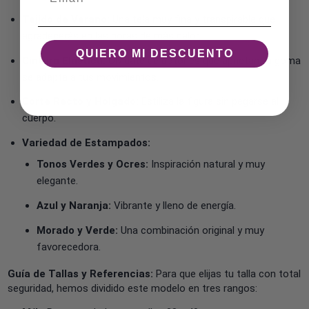
Tejido de Verano:
Una tela muy fina y transpirable que
agradecerás en las horas de más calor.
QUIERO MI DESCUENTO
Cintura Elástica:
Olvídate de botones que aprietan; la goma
se adapta a tus movimientos.
Corte Recto y Holgado:
Estiliza la figura sin pegarse al
cuerpo.
Variedad de Estampados:
Tonos Verdes y Ocres:
Inspiración natural y muy
elegante.
Azul y Naranja:
Vibrante y lleno de energía.
Morado y Verde:
Una combinación original y muy
favorecedora.
Guía de Tallas y Referencias:
Para que elijas tu talla con total
seguridad, hemos dividido este modelo en tres rangos: