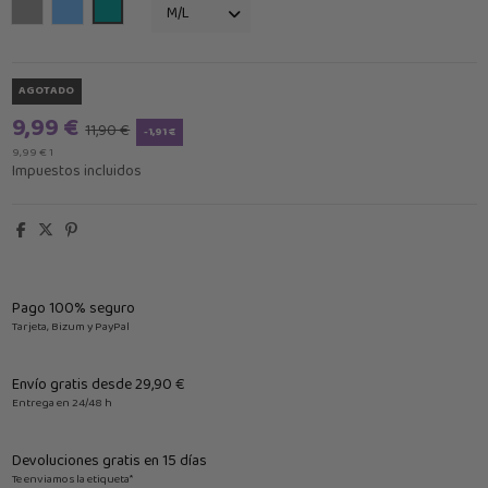
Gris Claro
azul
Turquesa
AGOTADO
9,99 €
11,90 €
-1,91 €
9,99 € 1
Impuestos incluidos
Pago 100% seguro
Tarjeta, Bizum y PayPal
Envío gratis desde 29,90 €
Entrega en 24/48 h
Devoluciones gratis en 15 días
Te enviamos la etiqueta*