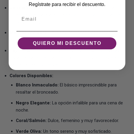
Regístrate para recibir el descuento.
Escote Versátil:
Gracias a su elástico de alta calidad,
puedes colocarla a la altura de los hombros que más te
Email
favorezca sin que se mueva.
Mangas con Estilo:
El corte abullonado es tendencia
absoluta y aporta un aire sofisticado y actual.
QUIERO MI DESCUENTO
Tejido Fluido:
Un material con un tacto sedoso que eleva
instantáneamente cualquier conjunto, desde unos jeans
hasta un pantalón de vestir.
Colores Disponibles:
Blanco Inmaculado:
El básico imprescindible para
resaltar el bronceado.
Negro Elegante:
La opción infalible para una cena de
noche.
Coral/Salmón:
Dulce, femenino y muy favorecedor.
Verde Oliva:
Un tono sereno y muy sofisticado.