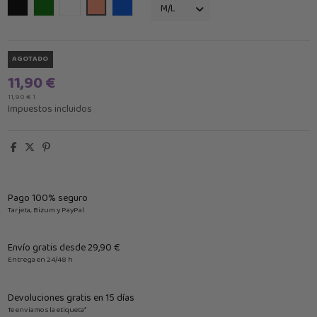
Negro
Verde
Blanco
Salmón
Azul Klein
AGOTADO
11,90 €
11,90 € 1
Impuestos incluidos
Pago 100% seguro
Tarjeta, Bizum y PayPal
Envío gratis desde 29,90 €
Entrega en 24/48 h
Devoluciones gratis en 15 días
Te enviamos la etiqueta*