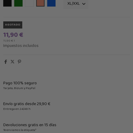
Negro
Verde
Blanco
Salmón
Azul Klein
AGOTADO
11,90 €
11,90 € 1
Impuestos incluidos
Pago 100% seguro
Tarjeta, Bizum y PayPal
Envío gratis desde 29,90 €
Entrega en 24/48 h
Devoluciones gratis en 15 días
Te enviamos la etiqueta*