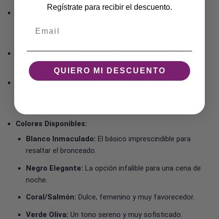
Regístrate para recibir el descuento.
Escote Versátil:
Gracias a su elástico de alta calidad,
puedes colocarla a la altura de los hombros que más te
Email
favorezca sin que se mueva.
Mangas con Estilo:
El corte abullonado es tendencia
absoluta y aporta un aire sofisticado y actual.
QUIERO MI DESCUENTO
Tejido Fluido:
Un material con un tacto sedoso que eleva
instantáneamente cualquier conjunto, desde unos jeans
hasta un pantalón de vestir.
Colores Disponibles:
Blanco Inmaculado:
El básico imprescindible para
resaltar el bronceado.
Negro Elegante:
La opción infalible para una cena de
noche.
Coral/Salmón:
Dulce, femenino y muy favorecedor.
Verde Oliva:
Un tono sereno y muy sofisticado.