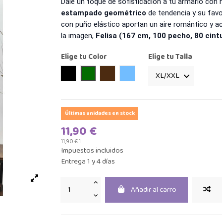
Dale un toque de sofisticación a tu armario con
estampado geométrico
de tendencia y su fav
con puño elástico aportan un aire romántico y act
la imagen,
Felisa (167 cm, 100 pecho, 80 cintu
Elige tu Color
Elige tu Talla
Negro
Verde
Marrón
azul
Últimas unidades en stock
11,90 €
11,90 € 1
Impuestos incluidos
Entrega 1 y 4 días
Añadir al carro