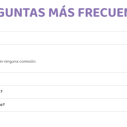
GUNTAS MÁS FRECUE
in ninguna comisión.
o?
io?