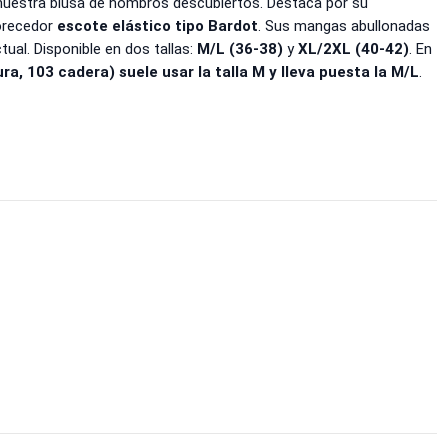
 nuestra blusa de hombros descubiertos. Destaca por su
orecedor
escote elástico tipo Bardot
. Sus mangas abullonadas
ual. Disponible en dos tallas:
M/L (36-38)
y
XL/2XL (40-42)
. En
ra, 103 cadera) suele usar la talla M y lleva puesta la M/L
.