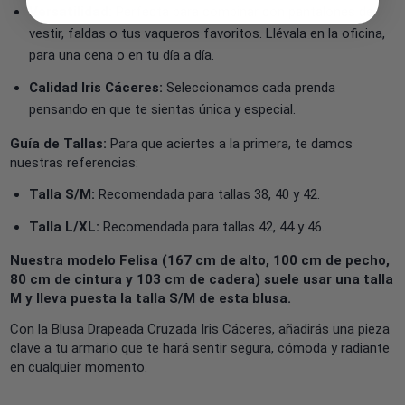
Versatilidad:
Perfecta para combinar con pantalones de
vestir, faldas o tus vaqueros favoritos. Llévala en la oficina,
para una cena o en tu día a día.
Calidad Iris Cáceres:
Seleccionamos cada prenda
pensando en que te sientas única y especial.
Guía de Tallas:
Para que aciertes a la primera, te damos
nuestras referencias:
Talla S/M:
Recomendada para tallas 38, 40 y 42.
Talla L/XL:
Recomendada para tallas 42, 44 y 46.
Nuestra modelo Felisa (167 cm de alto, 100 cm de pecho,
80 cm de cintura y 103 cm de cadera) suele usar una talla
M y lleva puesta la talla S/M de esta blusa.
Con la Blusa Drapeada Cruzada Iris Cáceres, añadirás una pieza
clave a tu armario que te hará sentir segura, cómoda y radiante
en cualquier momento.