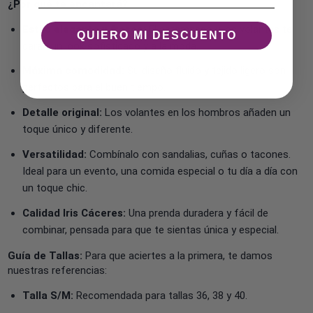
¿Por qué te encantará?
Estilo elegante y fresco:
El estampado y los volantes te
QUIERO MI DESCUENTO
darán un look sofisticado y a la moda.
Máxima comodidad:
Su diseño fluido y tejido ligero son
perfectos para el buen tiempo.
Detalle original:
Los volantes en los hombros añaden un
toque único y diferente.
Versatilidad:
Combínalo con sandalias, cuñas o tacones.
Ideal para un evento, una comida especial o tu día a día con
un toque chic.
Calidad Iris Cáceres:
Una prenda duradera y fácil de
combinar, pensada para que te sientas única y especial.
Guía de Tallas:
Para que aciertes a la primera, te damos
nuestras referencias:
Talla S/M:
Recomendada para tallas 36, 38 y 40.