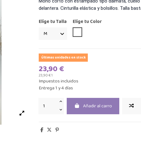
Mono corto con estampado tipo dálmata, cuello 
delantera. Cinturilla elástica y bolsillos. Talla ba
Elige tu Talla
Elige tu Color
Blanco
Últimas unidades en stock
23,90 €
23,90 € 1
Impuestos incluidos
Entrega 1 y 4 días
Añadir al carro