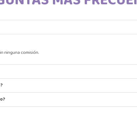
GUNTAS MÁS FRECUE
in ninguna comisión.
o?
io?