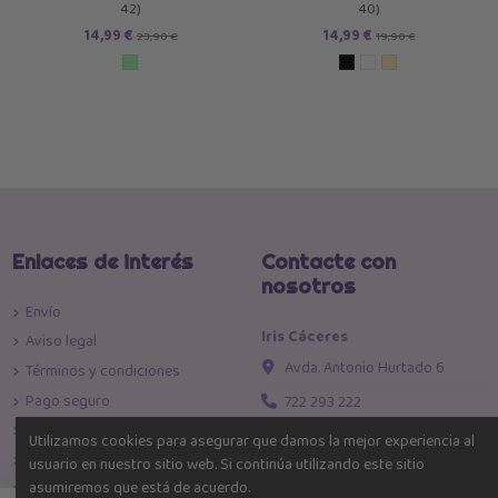
42)
40)
14,99 €
14,99 €
23,90 €
19,90 €
Enlaces de interés
Contacte con
nosotros
Envío
Iris Cáceres
Aviso legal
Avda. Antonio Hurtado 6
Términos y condiciones
Pago seguro
722 293 222
Política de devoluciones
info@iriscaceres.com
Utilizamos cookies para asegurar que damos la mejor experiencia al
Política de Privacidad
usuario en nuestro sitio web. Si continúa utilizando este sitio
Toda la moda al mejor precio!
asumiremos que está de acuerdo.
Política de Cookies
Estamos en Cáceres