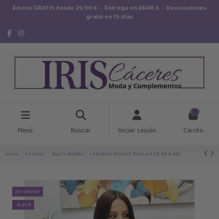
Envíos GRATIS desde 29,90 € · Entrega en 24/48 h · Devoluciones
gratis en 15 días
0
Menú
Buscar
Iniciar sesión
Carrito
Inicio
CASUAL
Tops Y Bodies
LENCERA ENCAJE (TALLAS DE 36 A 40)
¡En oferta!
-9,91 €