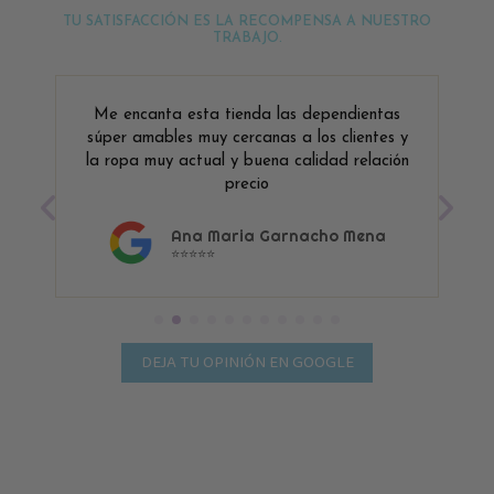
TU SATISFACCIÓN ES LA RECOMPENSA A NUESTRO
TRABAJO.
Me encanta esta tienda las dependientas
súper amables muy cercanas a los clientes y
la ropa muy actual y buena calidad relación
precio
Ana Maria Garnacho Mena
⭐⭐⭐⭐⭐
DEJA TU OPINIÓN EN GOOGLE