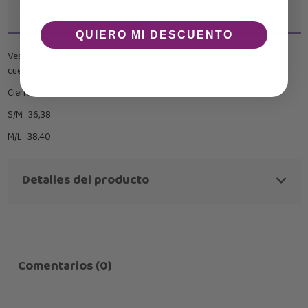
Descripción
QUIERO MI DESCUENTO
Vestido elástico con falda efecto cruzado con abertura delantera y
cuerpo asimétrico con dobletira, una de ellas caída.
Cierra con cremallera trasera.
S/M- 36,38
M/L- 38,40
Detalles del producto
Comentarios (0)