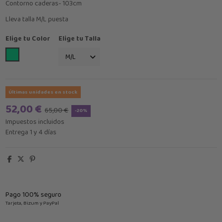
Contorno caderas- 103cm
Lleva talla M/L puesta
Elige tu Color
Elige tu Talla
VESRDE ESMERALDA
Últimas unidades en stock
52,00 €
65,00 €
-20%
Impuestos incluidos
Entrega 1 y 4 días
Pago 100% seguro
Tarjeta, Bizum y PayPal