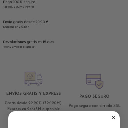
Pago 100% seguro
Tarjeta, Bizum y PayPal
Envío gratis desde 29,90 €
Entrega en 24/48 h
Devoluciones gratis en 15 días
Te enviamos la etiqueta*
ENVÍOS GRATIS Y EXPRESS
PAGO SEGURO
Gratis desde 29,90€ (72/120H).
Pago seguro con cifrado SSL
Express en 24/48H disponible