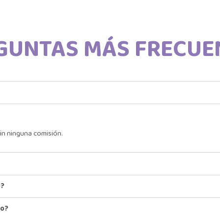
GUNTAS MÁS FRECUE
in ninguna comisión.
o?
io?