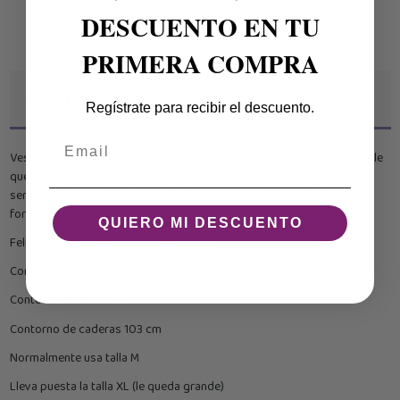
DESCUENTO EN TU
PRIMERA COMPRA
Descripción
Regístrate para recibir el descuento.
Email
Vestido en tejido elástico, con escote profundo en V (aunque a Felisa le
queda grande y le cae el escote mas de lo normal) y la parte de abajo
semi rígida. Lleva detalle a modo de capas que estilizan la figura. Va
forrado y cierra con cremallera trasera invisible.
QUIERO MI DESCUENTO
Felisa mide 167 cm y sus medidas son:
Contorno de pecho 100 cm
Contorno de cintura 80 cm
Contorno de caderas 103 cm
Normalmente usa talla M
Lleva puesta la talla XL (le queda grande)