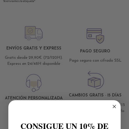
Te enviamos la etiqueta*
ENVÍOS GRATIS Y EXPRESS
PAGO SEGURO
Gratis desde 29,90€ (72/120H).
Pago seguro con cifrado SSL
Express en 24/48H disponible
CAMBIOS GRATIS · 15 DÍAS
ATENCIÓN PERSONALIZADA
Si no quedas satisfecha, tienes 15
Te ayudamos si lo necesitas
días para cambiarlo o devolverlo
CONSIGUE UN 10% DE