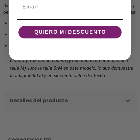
Email
Disponible en una paleta de 4 colores, este vestido es versátil y
perfecto para diversas ocasiones. Lo encontrarás en dos tallas:
S/M:
Ideal para tallas 36 a 40.
QUIERO MI DESCUENTO
L/XL:
Pensado para tallas 40, 42 y 44.
Para que tengas una referencia clara del ajuste, Felisa, con
167 cm de altura, 100 cm de contorno de pecho, 80 cm de
cintura y 103 cm de cadera (y que habitualmente usa una
talla M), luce la talla S/M en este modelo, lo que demuestra
la adaptabilidad y el excelente calce del tejido.
Detalles del producto
Comentarios (0)