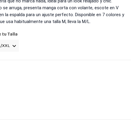
a que no marca nada, ideal para un look relajado y chic.
o se arruga, presenta manga corta con volante, escote en V
n la espalda para un ajuste perfecto. Disponible en 7 colores y
que usa habitualmente una talla M, lleva la M/L.
e tu Talla