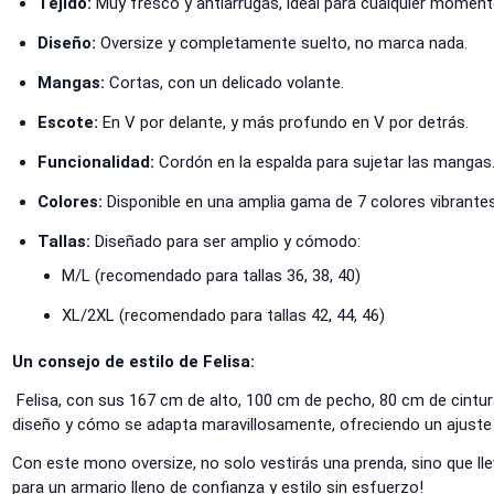
Tejido:
Muy fresco y antiarrugas, ideal para cualquier moment
Diseño:
Oversize y completamente suelto, no marca nada.
Mangas:
Cortas, con un delicado volante.
Escote:
En V por delante, y más profundo en V por detrás.
Funcionalidad:
Cordón en la espalda para sujetar las mangas
Colores:
Disponible en una amplia gama de 7 colores vibrantes
Tallas:
Diseñado para ser amplio y cómodo:
M/L (recomendado para tallas 36, 38, 40)
XL/2XL (recomendado para tallas 42, 44, 46)
Un consejo de estilo de Felisa:
Felisa, con sus 167 cm de alto, 100 cm de pecho, 80 cm de cintura
diseño y cómo se adapta maravillosamente, ofreciendo un ajuste 
Con este mono oversize, no solo vestirás una prenda, sino que lle
para un armario lleno de confianza y estilo sin esfuerzo!