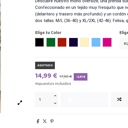
Descubre nuestro mono oversize, una prenda suelt
Confeccionado en un tejido muy fresquito que n
(delantero y trasero más profundo) y un cordón e
dos tallas: M/L (36-40) y XL/2XL (42-46). Felisa, 
Elige tu Color
Elig
Negro
Verde Caza
Burdeos
Azul Marino
Beige
azul
Buganvilla
AGOTADO
14,99 €
17,90 €
-2,91 €
Impuestos incluidos
Añadir al carro