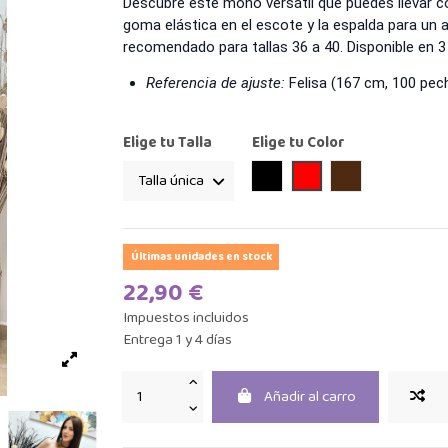
Descubre este mono versátil que puedes llevar c
goma elástica en el escote y la espalda para un a
recomendado para tallas 36 a 40. Disponible en 3
Referencia de ajuste:
Felisa (167 cm, 100 pech
Elige tu Talla
Elige tu Color
Negro
Rojo
Marrón
Últimas unidades en stock
22,90 €
Impuestos incluidos
Entrega 1 y 4 días
Añadir al carro