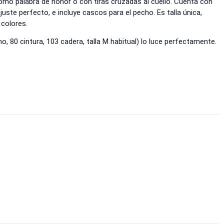
omo palabra de honor o con tiras cruzadas al cuello. Cuenta con
juste perfecto, e incluye cascos para el pecho. Es talla única,
 colores.
o, 80 cintura, 103 cadera, talla M habitual) lo luce perfectamente.