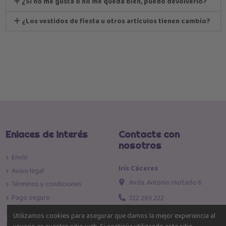
¿Si no me gusta o no me queda bien, puedo devolverlo?
¿Los vestidos de fiesta u otros artículos tienen cambio?
Enlaces de interés
Contacte con
nosotros
Envío
Iris Cáceres
Aviso legal
Avda. Antonio Hurtado 6
Términos y condiciones
Pago seguro
722 293 222
Política de devoluciones
info@iriscaceres.com
Utilizamos cookies para asegurar que damos la mejor experiencia al
Política de Privacidad