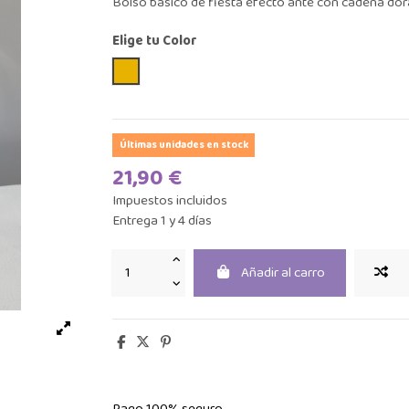
Bolso básico de fiesta efecto ante con cadena dor
Elige tu Color
Mostaza
Últimas unidades en stock
21,90 €
Impuestos incluidos
Entrega 1 y 4 días
Añadir al carro
Pago 100% seguro