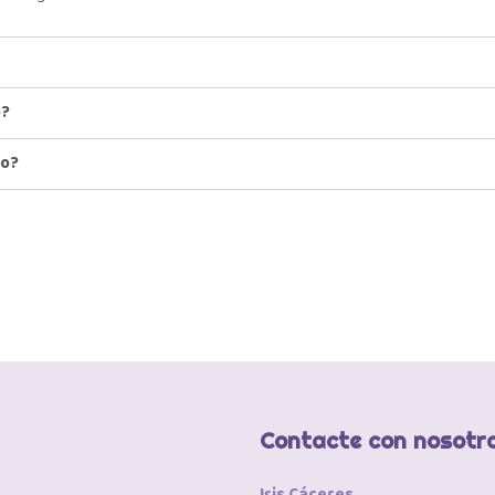
o?
io?
Contacte con nosotr