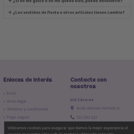
¿Si no me gusta o no me queda bien, puedo devolverlo?
¿Los vestidos de fiesta u otros artículos tienen cambio?
Enlaces de interés
Contacte con
nosotros
Envío
Iris Cáceres
Aviso legal
Avda. Antonio Hurtado 6
Términos y condiciones
Pago seguro
722 293 222
Política de devoluciones
info@iriscaceres.com
Utilizamos cookies para asegurar que damos la mejor experiencia al
Política de Privacidad