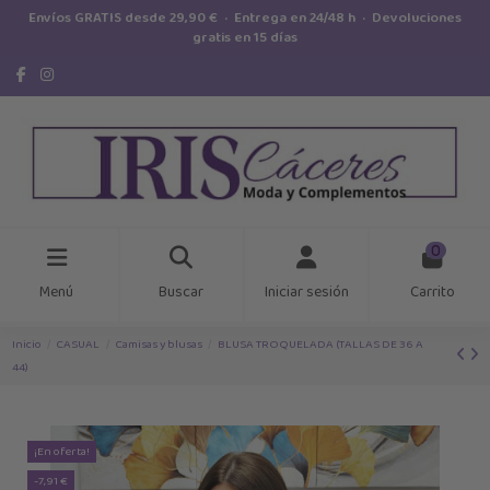
Envíos GRATIS desde 29,90 € · Entrega en 24/48 h · Devoluciones
gratis en 15 días
0
Menú
Buscar
Iniciar sesión
Carrito
Inicio
CASUAL
Camisas y blusas
BLUSA TROQUELADA (TALLAS DE 36 A
44)
¡En oferta!
-7,91 €