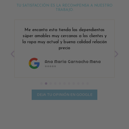
TU SATISFACCIÓN ES LA RECOMPENSA A NUESTRO
TRABAJO.
Me encanta esta tienda las dependientas
súper amables muy cercanas a los clientes y
la ropa muy actual y buena calidad relación
precio
Ana Maria Garnacho Mena
⭐⭐⭐⭐⭐
DEJA TU OPINIÓN EN GOOGLE