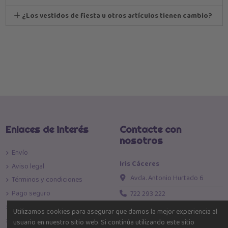
¿Los vestidos de fiesta u otros artículos tienen cambio?
Enlaces de interés
Contacte con
nosotros
Envío
Iris Cáceres
Aviso legal
Avda. Antonio Hurtado 6
Términos y condiciones
Pago seguro
722 293 222
Política de devoluciones
info@iriscaceres.com
Utilizamos cookies para asegurar que damos la mejor experiencia al
Política de Privacidad
usuario en nuestro sitio web. Si continúa utilizando este sitio
Toda la moda al mejor precio!