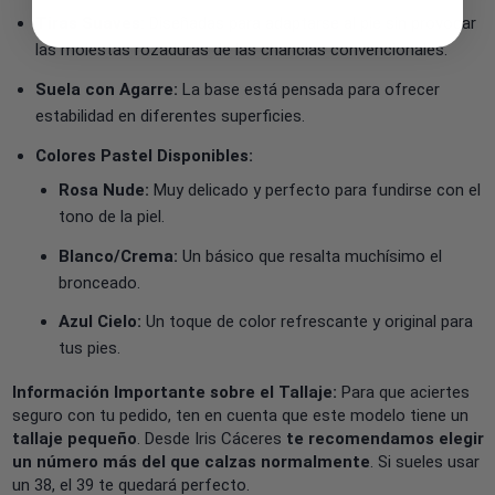
Tiras Suaves:
Diseñadas para adaptarse al pie sin provocar
las molestas rozaduras de las chanclas convencionales.
Suela con Agarre:
La base está pensada para ofrecer
estabilidad en diferentes superficies.
Colores Pastel Disponibles:
Rosa Nude:
Muy delicado y perfecto para fundirse con el
tono de la piel.
Blanco/Crema:
Un básico que resalta muchísimo el
bronceado.
Azul Cielo:
Un toque de color refrescante y original para
tus pies.
Información Importante sobre el Tallaje:
Para que aciertes
seguro con tu pedido, ten en cuenta que este modelo tiene un
tallaje pequeño
. Desde Iris Cáceres
te recomendamos elegir
un número más del que calzas normalmente
. Si sueles usar
un 38, el 39 te quedará perfecto.