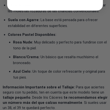
Tiras Suaves:
Diseñadas para adaptarse al pie sin provocar
las molestas rozaduras de las chanclas convencionales.
Suela con Agarre:
La base está pensada para ofrecer
estabilidad en diferentes superficies.
Colores Pastel Disponibles:
Rosa Nude:
Muy delicado y perfecto para fundirse con el
tono de la piel.
Blanco/Crema:
Un básico que resalta muchísimo el
bronceado.
Azul Cielo:
Un toque de color refrescante y original para
tus pies.
Información Importante sobre el Tallaje:
Para que aciertes
seguro con tu pedido, ten en cuenta que este modelo tiene un
tallaje pequeño
. Desde Iris Cáceres
te recomendamos elegir
un número más del que calzas normalmente
. Si sueles usar
un 38, el 39 te quedará perfecto.