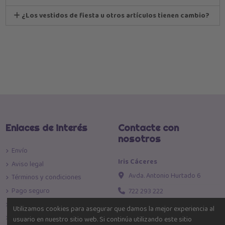
¿Los vestidos de fiesta u otros artículos tienen cambio?
Enlaces de interés
Contacte con
nosotros
Envío
Iris Cáceres
Aviso legal
Avda. Antonio Hurtado 6
Términos y condiciones
Pago seguro
722 293 222
Política de devoluciones
info@iriscaceres.com
Utilizamos cookies para asegurar que damos la mejor experiencia al
Política de Privacidad
usuario en nuestro sitio web. Si continúa utilizando este sitio
Toda la moda al mejor precio!