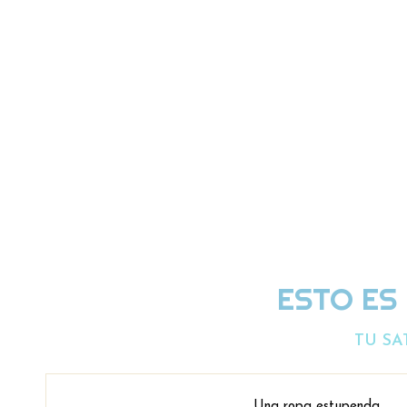
ESTO ES
TU SA
Una ropa estupenda