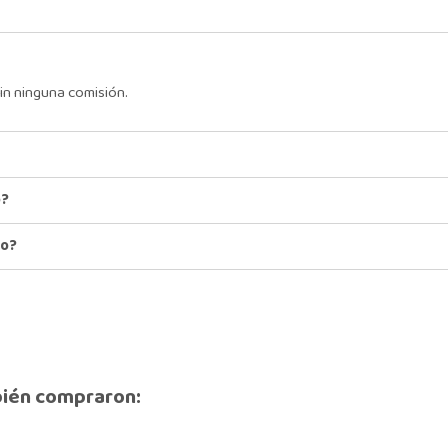
in ninguna comisión.
o?
io?
bién compraron: