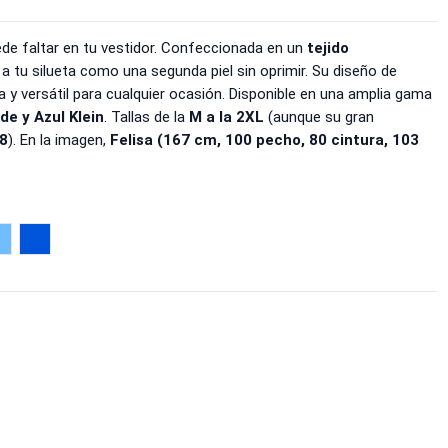
de faltar en tu vestidor. Confeccionada en un
tejido
 a tu silueta como una segunda piel sin oprimir. Su diseño de
y versátil para cualquier ocasión. Disponible en una amplia gama
rde y Azul Klein
. Tallas de la
M a la 2XL
(aunque su gran
48
). En la imagen,
Felisa (167 cm, 100 pecho, 80 cintura, 103
azul
Azul Klein