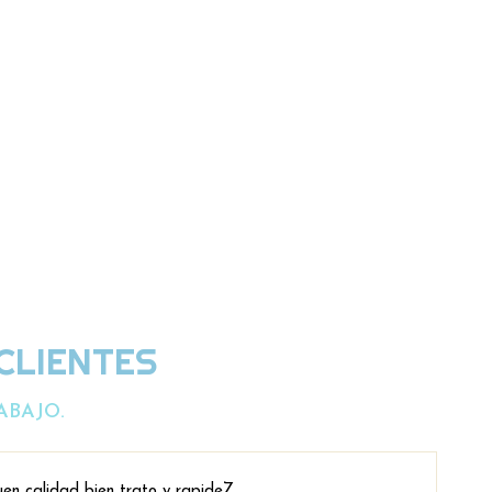
CLIENTES
ABAJO.
en calidad bien trato y rapideZ