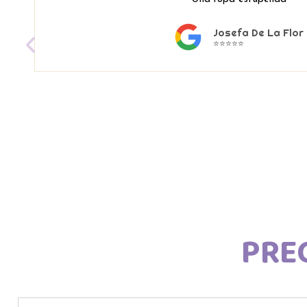
Josefa De La Flor
⭐⭐⭐⭐⭐
PRE