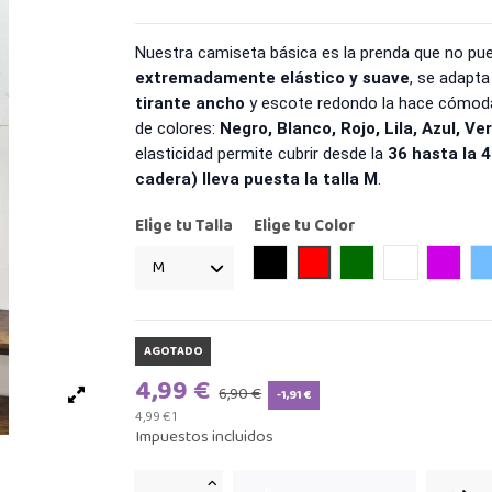
Nuestra camiseta básica es la prenda que no pue
extremadamente elástico y suave
, se adapta
tirante ancho
y escote redondo la hace cómoda 
de colores:
Negro, Blanco, Rojo, Lila, Azul, Ve
elasticidad permite cubrir desde la
36 hasta la 
cadera) lleva puesta la talla M
.
Elige tu Talla
Elige tu Color
Negro
Rojo
Verde
Blanco
Lila
AGOTADO
4,99 €
6,90 €
-1,91 €
4,99 € 1
Impuestos incluidos