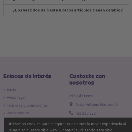
¿Los vestidos de fiesta u otros artículos tienen cambio?
Enlaces de interés
Contacte con
nosotros
Envío
Iris Cáceres
Aviso legal
Avda. Antonio Hurtado 6
Términos y condiciones
Pago seguro
722 293 222
Política de devoluciones
info@iriscaceres.com
Utilizamos cookies para asegurar que damos la mejor experiencia al
Política de Privacidad
usuario en nuestro sitio web. Si continúa utilizando este sitio
Toda la moda al mejor precio!