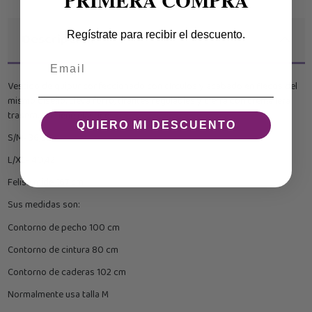
PRIMERA COMPRA
Regístrate para recibir el descuento.
Descripción
Email
Vestido de guipur confeccionado con círculos y acabado en flecos del
mismo diseño. Lleva forro, tirantes regulables y cierra con cremallera
trasera. No tiene elástico.
QUIERO MI DESCUENTO
S/M- 36,38,
L/XL- 40,42
Felisa mide 167 cm
Sus medidas son:
Contorno de pecho 100 cm
Contorno de cintura 80 cm
Contorno de caderas 102 cm
Normalmente usa talla M