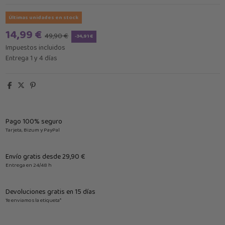
Últimas unidades en stock
14,99 €
49,90 €
-34,91 €
Impuestos incluidos
Entrega 1 y 4 días
Pago 100% seguro
Tarjeta, Bizum y PayPal
Envío gratis desde 29,90 €
Entrega en 24/48 h
Devoluciones gratis en 15 días
Te enviamos la etiqueta*