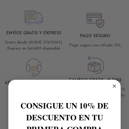
ENVÍOS GRATIS Y EXPRESS
PAGO SEGURO
Gratis desde 29,90€ (72/120H).
Pago seguro con cifrado SSL
Express en 24/48H disponible
CAMBIOS GRATIS · 15 DÍAS
ATENCIÓN PERSONALIZADA
Si no quedas satisfecha, tienes 15
Te ayudamos si lo necesitas
días para cambiarlo o devolverlo
CONSIGUE UN 10% DE
DESCUENTO EN TU