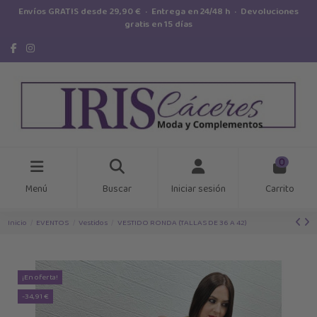
Envíos GRATIS desde 29,90 € · Entrega en 24/48 h · Devoluciones
gratis en 15 días
0
Menú
Buscar
Iniciar sesión
Carrito
Inicio
EVENTOS
Vestidos
VESTIDO RONDA (TALLAS DE 36 A 42)
¡En oferta!
-34,91 €